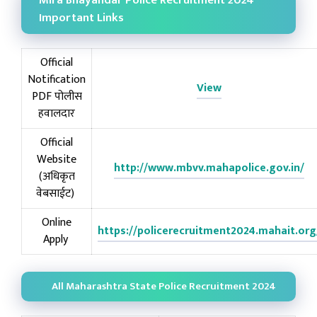
Mira Bhayandar Police Recruitment 2024
Important Links
Official
Notification
View
PDF पोलीस
हवालदार
Official
Website
http://www.mbvv.mahapolice.gov.in/
(अधिकृत
वेबसाईट)
Online
https://policerecruitment2024.mahait.org
Apply
All Maharashtra State Police Recruitment 2024