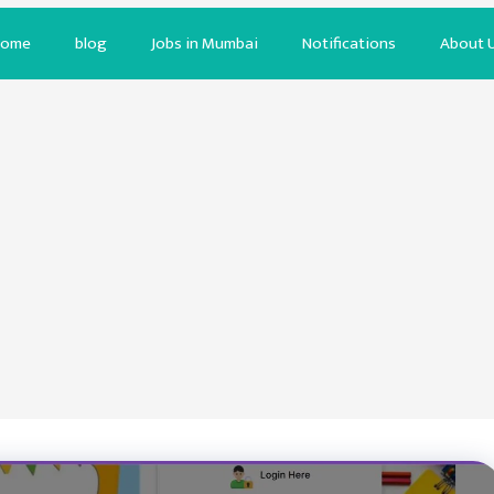
ome
blog
Jobs in Mumbai
Notifications
About 