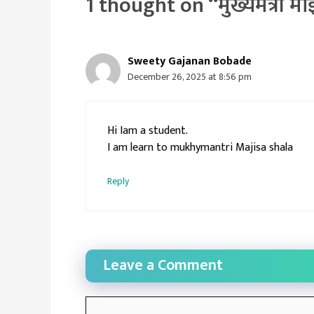
1 thought on “मुख्यमंत्री मा
Sweety Gajanan Bobade
December 26, 2025 at 8:56 pm
Hi Iam a student.
I am learn to mukhymantri Majisa shala
Reply
Leave a Comment
Comment