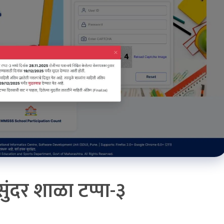
सुंदर शाळा टप्पा-३