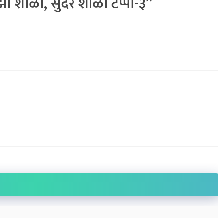
झी शाळा, सुंदर शाळा टप्पा-३”