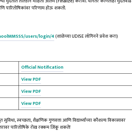
ल्या मुदतीत तातडीने माहिती अंतिम (Finalize) करावी. यानंतर कोणतीही मुदतवाढ
न आणि पारितोषिकांवर परिणाम होऊ शकतो.
choolMMSSS/users/login/4
(शाळेच्या UDISE लॉगिनने प्रवेश करा)
Official Notification
View PDF
View PDF
View PDF
सुविधा, स्वच्छता, शैक्षणिक गुणवत्ता आणि विद्यार्थ्यांच्या कौशल्य विकासावर
तरावर पारितोषिके रोख रक्कम जिंकू शकते!