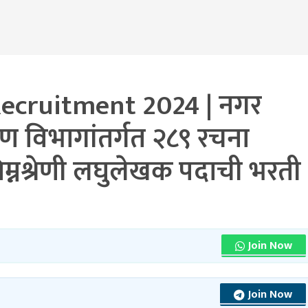
ecruitment 2024 | नगर
रण विभागांतर्गत २८९ रचना
िम्नश्रेणी लघुलेखक पदाची भरती
Join Now
Join Now