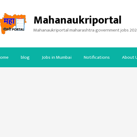
Mahanaukriportal
Mahanaukriportal maharashtra government jobs 202
ome
blog
Jobs in Mumbai
Notifications
About 