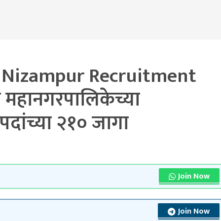
Nizampur Recruitment
र महानगरपालिकेच्या
पदांच्या २१० जागा
Join Now
Join Now