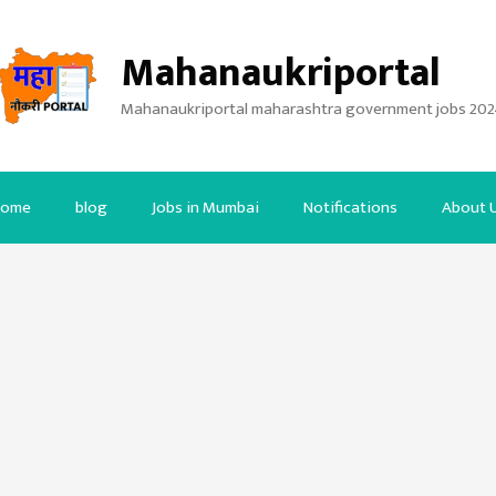
Mahanaukriportal
Mahanaukriportal maharashtra government jobs 202
ome
blog
Jobs in Mumbai
Notifications
About 