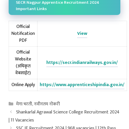
SECR Nagpur Apprentice Recruitment 2024
Important Links
Official
Notification
View
PDF
Official
Website
https://secr.indianrailways.gov.in/
(अधिकृत
वेबसाईट)
Online Apply
https://www.apprenticeshipindia.gov.in/
Categories
मेगा भरती
,
नवीनतम नोकरी
Shankarlal Agrawal Science College Recruitment 2024
| 11 Vacancies
SSC JE Recruitment 2024 | 968 vacancies | 12th Pass