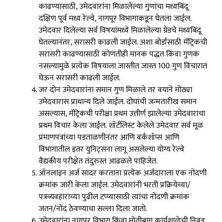
काढण्यासाठी, उमेदवारांना मिळालेल्या गुणांचा मध्यबिंदू
दक्षिण पूर्व मध्य रेल्वे, नागपूर विभागाकडून घेतला जाईल.
उमेदवार दिलेल्या सर्व विषयांमध्ये मिळालेल्या ग्रेडचे मध्यबिंदू
घेतल्यानंतर, सरासरी काढली जाईल. अशा बोर्डांसाठी मॅट्रिकची
सरासरी काढण्यासाठी कोणतीही मानक पद्धत किंवा गुणक
नसल्यामुळे प्रत्येक विषयाला जास्तीत जास्त 100 गुण विचारात
घेऊन सरासरी काढली जाईल.
जर दोन उमेदवारांना समान गुण मिळाले तर वयाने मोठ्या
उमेदवारास प्राधान्य दिले जाईल. दोघांची जन्मतारीख समान
असल्यास, मॅट्रिकची परीक्षा प्रथम उत्तीर्ण झालेल्या उमेदवाराचा
प्रथम विचार केला जाईल. शॉर्टलिस्ट केलेले उमेदवार सर्व मूळ
प्रमाणपत्रांच्या पडताळणीनंतर आणि वर्कशॉप्स आणि
विभागातील इतर युनिट्सना लागू असलेल्या योग्य रेल्वे
वैद्यकीय परीक्षेत तंदुरुस्त आढळले पाहिजेत.
ऑनलाइन अर्ज सादर करताना प्रत्येक अर्जदाराला एक नोंदणी
क्रमांक जारी केला जाईल. उमेदवारांनी भरती प्रक्रियेच्या/
पत्रव्यवहाराच्या पुढील टप्प्यासाठी त्यांचा नोंदणी क्रमांक
जतन/नोंद ठेवण्याचा सल्ला दिला जातो.
उमेदवारांना नागपूर विभाग किंवा मोतीबाग कार्यशाळेची निवड