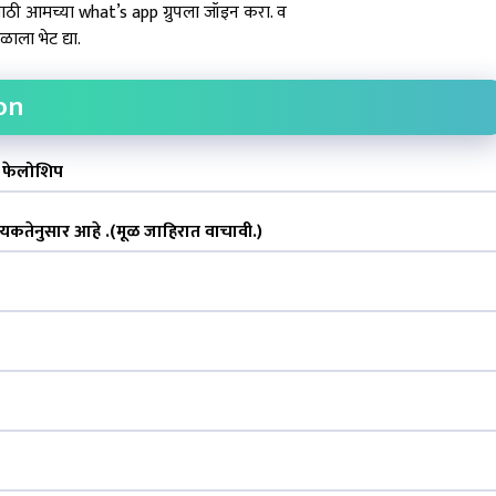
ासाठी आमच्या what’s app ग्रुपला जॉइन करा. व
ाला भेट द्या.
on
I फेलोशिप
श्यकतेनुसार आहे .(मूळ जाहिरात वाचावी.)