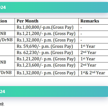
024
024
हे.