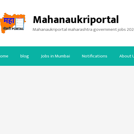
Mahanaukriportal
Mahanaukriportal maharashtra government jobs 202
ome
blog
Jobs in Mumbai
Notifications
About 