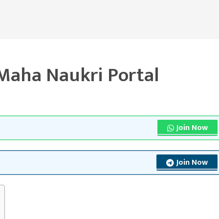
Maha Naukri Portal
Join Now
Join Now