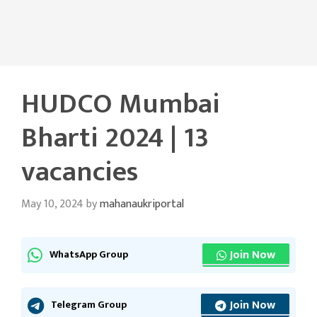
HUDCO Mumbai
Bharti 2024 | 13
vacancies
May 10, 2024
by
mahanaukriportal
Join Now
WhatsApp Group
Join Now
Telegram Group