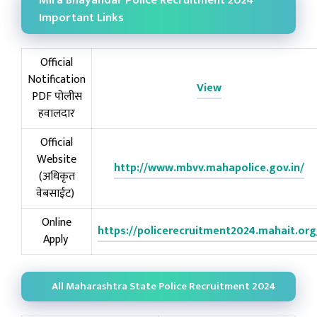
Mira Bhayandar Police Recruitment 2024
Important Links
Official
Notification
View
PDF पोलीस
हवालदार
Official
Website
http://www.mbvv.mahapolice.gov.in/
(अधिकृत
वेबसाईट)
Online
https://policerecruitment2024.mahait.org
Apply
All Maharashtra State Police Recruitment 2024